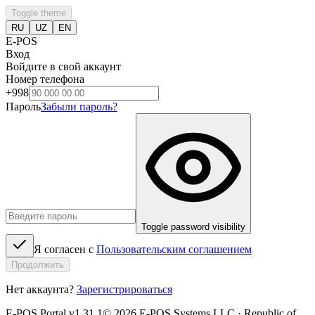
Toggle theme
RU
UZ
EN
E-POS
Вход
Войдите в свой аккаунт
Номер телефона
+998
Пароль
Забыли пароль?
Toggle password visibility
Я согласен с
Пользовательским соглашением
Продолжить
Нет аккаунта?
Зарегистрироваться
E-POS Portal v1.31.1
©
2026
E-POS Systems LLC · Republic of